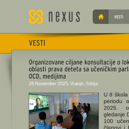
26 November 2025, Vranje, Srbija
U 8 škola 
periodu 
2025. o
gledanje 
100 učen
članovi i