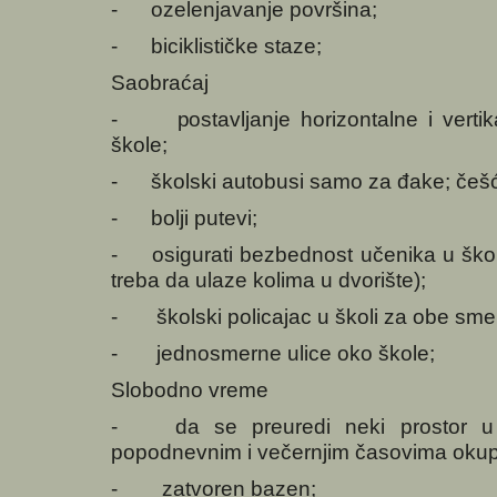
- ozelenjavanje površina;
- biciklističke staze;
Saobraćaj
- postavljanje horizontalne i vertikal
škole;
- školski autobusi samo za đake; češće
- bolji putevi;
- osigurati bezbednost učenika u škols
treba da ulaze kolima u dvorište);
- školski policajac u školi za obe sm
- jednosmerne ulice oko škole;
Slobodno vreme
- da se preuredi neki prostor u 
popodnevnim i večernjim časovima okupl
- zatvoren bazen;