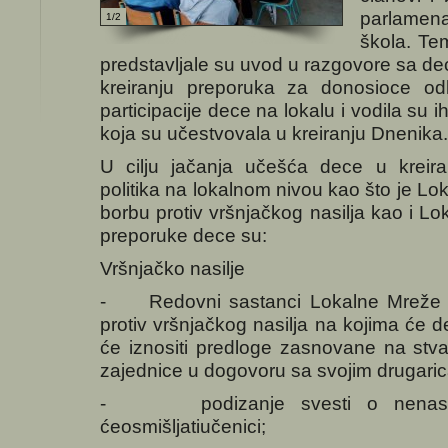
parlamen
1/2
škola.
Tem
predstavljale su uvod u razgovore sa d
kreiranju preporuka za donosioce od
participacije dece na lokalu i vodila su 
koja su učestvovala u kreiranju Dnenika.
U cilju jačanja učešća dece u kreira
politika na lokalnom nivou kao što je Lo
borbu protiv vršnjačkog nasilja kao i Lo
preporuke dece su:
Vršnjačko nasilje
- Redovni sastanci Lokalne Mreže z
protiv vršnjačkog nasilja na kojima će de
će iznositi predloge zasnovane na stva
zajednice u dogovoru sa svojim drugari
- podizanje svesti o nenasilju
ćeosmišljatiučenici;