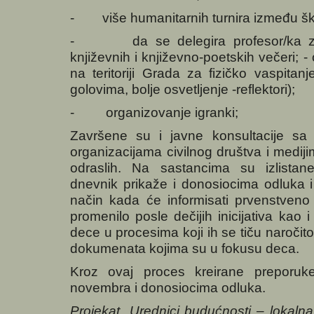
- više humanitarnih turnira između šk
- da se delegira profesor/ka za or
književnih i književno-poetskih večeri; 
na teritoriji Grada za fizičko vaspitan
golovima, bolje osvetljenje -reflektori);
- organizovanje igranki;
Završene su i javne konsultacije sa r
organizacijama civilnog društva i medi
odraslih. Na sastancima su izlistan
dnevnik prikaže i donosiocima odluka i 
način kada će informisati prvenstveno 
promenilo posle dečijih inicijativa kao 
dece u procesima koji ih se tiču naročito
dokumenata kojima su u fokusu deca.
Kroz ovaj proces kreirane preporuke
novembra i donosiocima odluka.
Projekat „Urednici budućnosti – lokalna 