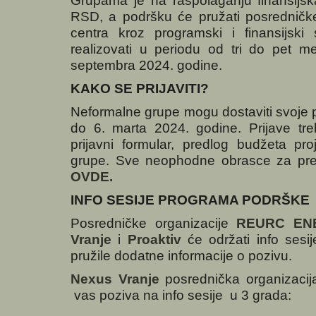
Grupama je na raspolaganju finansijs
RSD, a podršku će pružati posredničk
centra kroz programski i finansijski
realizovati u periodu od tri do pet m
septembra 2024. godine.
KAKO SE PRIJAVITI?
Neformalne grupe mogu dostaviti svoje 
do 6. marta 2024. godine. Prijave tre
prijavni formular, predlog budžeta pro
grupe. Sve neophodne obrasce za pre
OVDE.
INFO SESIJE PROGRAMA PODRŠKE
Posredničke organizacije
REURC EN
Vranje
i
Proaktiv
će održati info sesi
pružile dodatne informacije o pozivu.
Nexus Vranje
posrednička organizacija
vas poziva na info sesije u 3 grada: