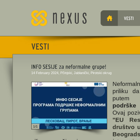
14 February 2024, Pčinjski, Jablanički, Pirotski okrug
Neformal
priliku 
putem 
podrške
Ovaj pozi
"EU Res
društvo u
1/1
Beograds