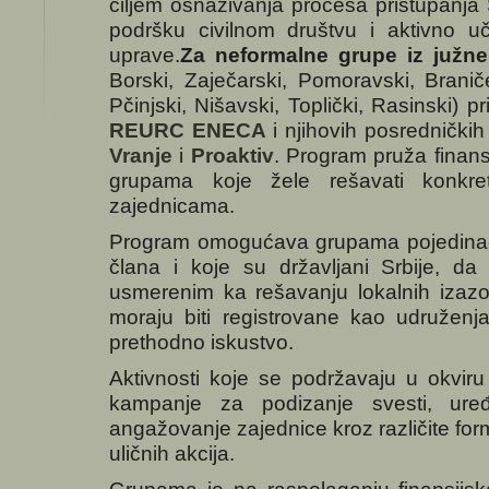
ciljem osnaživanja procesa pristupanja S
podršku civilnom društvu i aktivno 
uprave.
Za neformalne grupe iz južne 
Borski, Zaječarski, Pomoravski, Braničev
Pčinjski, Nišavski, Toplički, Rasinski) p
REURC ENECA
i njihovih posredničkih
Vranje
i
Proaktiv
. Program pruža finan
grupama koje žele rešavati konkr
zajednicama.
Program omogućava grupama pojedinaca,
člana i koje su državljani Srbije, da
usmerenim ka rešavanju lokalnih izaz
moraju biti registrovane kao udruženj
prethodno iskustvo.
Aktivnosti koje se podržavaju u okvir
kampanje za podizanje svesti, uređe
angažovanje zajednice kroz različite forma
uličnih akcija.