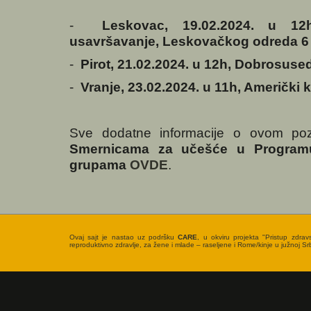
-
Leskovac, 19.02.2024. u 12
usavršavanje, Leskovačkog odreda 6
-
Pirot, 21.02.2024. u 12h, Dobrosuse
-
Vranje, 23.02.2024. u 11h, Američki 
Sve dodatne informacije o ovom po
Smernicama za učešće u Program
grupama
OVDE
.
Ovaj sajt je nastao uz podršku
CARE
, u okviru projekta "Pristup zdrav
reproduktivno zdravlje, za žene i mlade – raseljene i Rome/kinje u južnoj Srbi