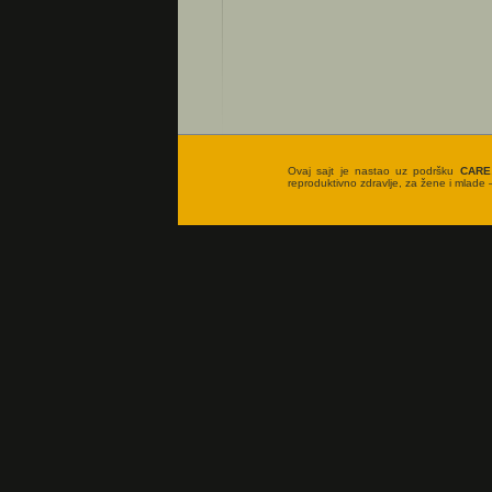
Ovaj sajt je nastao uz podršku
CARE
reproduktivno zdravlje, za žene i mlade –