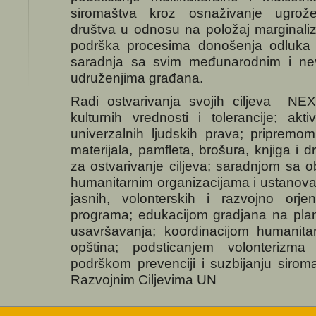
siromaštva kroz osnaživanje ugrožen
društva u odnosu na položaj marginaliz
podrška procesima donošenja odluka i 
saradnja sa svim međunarodnim i nev
udruženjima građana.
Radi ostvarivanja svojih ciljeva NE
kulturnih vrednosti i tolerancije; ak
univerzalnih ljudskih prava; pripremo
materijala, pamfleta, brošura, knjiga i 
za ostvarivanje ciljeva; saradnjom sa 
humanitarnim organizacijama i ustanova
jasnih, volonterskih i razvojno orjen
programa; edukacijom gradjana na plan
usavršavanja; koordinacijom humanit
opština; podsticanjem volonterizma i
podrškom prevenciji i suzbijanju siro
Razvojnim Ciljevima UN