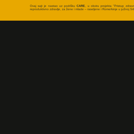
Ovaj sajt je nastao uz podršku
CARE
, u okviru projekta "Pristup zdrav
reproduktivno zdravlje, za žene i mlade – raseljene i Rome/kinje u južnoj Srbi