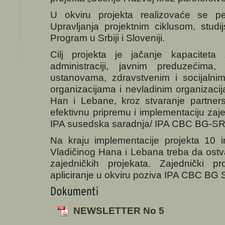
U okviru projekta realizovaće se p
Upravljanja projektnim ciklusom, stud
Program u Srbiji i Sloveniji.
Cilj projekta je jačanje kapaciteta
administraciji, javnim preduzećima
ustanovama, zdravstvenim i socijalnim 
organizacijama i nevladinim organizaci
Han i Lebane, kroz stvaranje partners
efektivnu pripremu i implementaciju zaje
IPA susedska saradnja/ IPA CBC BG-SR
Na kraju implementacije projekta 10 ins
Vladičinog Hana i Lebana treba da ostvar
zajedničkih projekata. Zajednički p
apliciranje u okviru poziva IPA CBC BG 
NEWSLETTER No 5