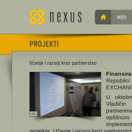
Finansira
Republic
EXCHANG
U oktobr
Vladiči
partneri
1/1
opštin
implemen
projekta „Učenje i razvoj kroz partnerstvo