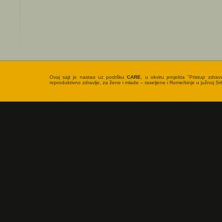
Ovaj sajt je nastao uz podršku
CARE
, u okviru projekta "Pristup zdrav
reproduktivno zdravlje, za žene i mlade – raseljene i Rome/kinje u južnoj Srbi