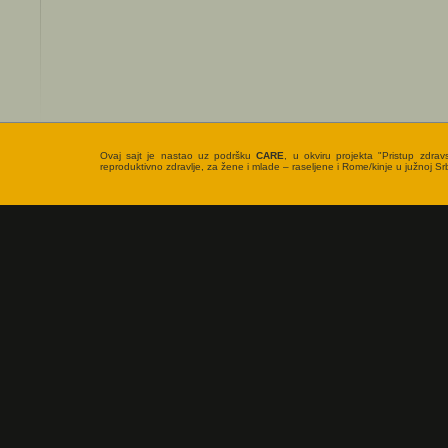
Ovaj sajt je nastao uz podršku
CARE
, u okviru projekta "Pristup zdrav
reproduktivno zdravlje, za žene i mlade – raseljene i Rome/kinje u južnoj Srbi