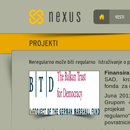
Finansira
SAD, kr
fonda za 
Juna 2011
Grupom 
projekat
1/1
regular
povratnic