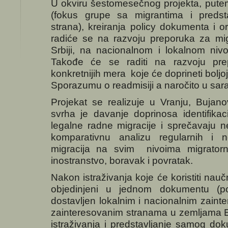
U okviru šestomesečnog projekta, putem 
(fokus grupe sa migrantima i predst
strana), kreiranja policy dokumenta i or
radiće se na razvoju preporuka za mig
Srbiji, na nacionalnom i lokalnom ni
Takođe će se raditi na razvoju pre
konkretnijih mera koje će doprineti boljoj
Sporazumu o readmisiji a naročito u sar
Projekat se realizuje u Vranju, Bujan
svrha je davanje doprinosa identifikaci
legalne radne migracije i sprečavaju n
komparativnu analizu regularnih i 
migracija na svim nivoima migrator
inostranstvo, boravak i povratak.
Nakon istraživanja koje će koristiti naučni
objedinjeni u jednom dokumentu (pol
dostavljen lokalnim i nacionalnim zain
zainteresovanim stranama u zemljama EU
istraživanja i predstavljanje samog do