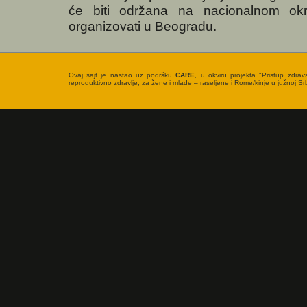
će biti održana na nacionalnom okr
organizovati u Beogradu.
Ovaj sajt je nastao uz podršku
CARE
, u okviru projekta "Pristup zdrav
reproduktivno zdravlje, za žene i mlade – raseljene i Rome/kinje u južnoj Srbi