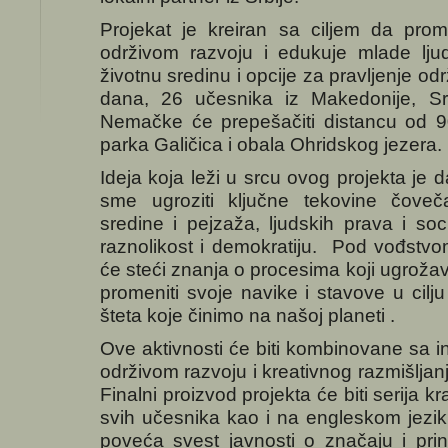
Projekat je kreiran sa ciljem da prom
održivom razvoju i edukuje mlade lju
životnu sredinu i opcije za pravljenje odr
dana, 26 učesnika iz Makedonije, Srb
Nemačke će prepešačiti distancu od 
parka Galičica i obala Ohridskog jezera.
Ideja koja leži u srcu ovog projekta j
sme ugroziti ključne tekovine čoveča
sredine i pejzaža, ljudskih prava i soci
raznolikost i demokratiju. Pod vođstvo
će steći znanja o procesima koji ugrož
promeniti svoje navike i stavove u cilju
šteta koje činimo na našoj planeti .
Ove aktivnosti će biti kombinovane sa i
održivom razvoju i kreativnog razmišljan
Finalni proizvod projekta će biti serija k
svih učesnika kao i na engleskom jeziku
poveća svest javnosti o značaju i prin