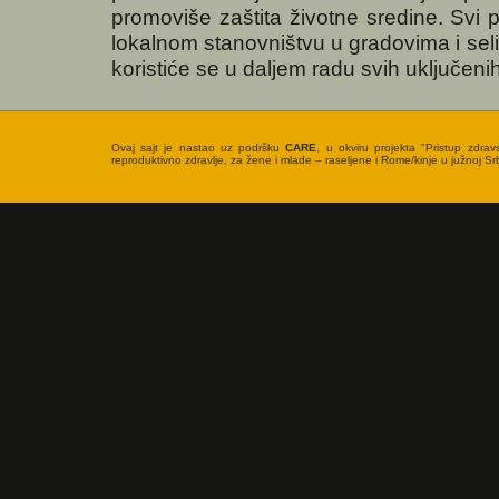
promoviše zaštita životne sredine. Svi p
lokalnom stanovništvu u gradovima i sel
koristiće se u daljem radu svih uključeni
Ovaj sajt je nastao uz podršku
CARE
, u okviru projekta "Pristup zdrav
reproduktivno zdravlje, za žene i mlade – raseljene i Rome/kinje u južnoj Srbi