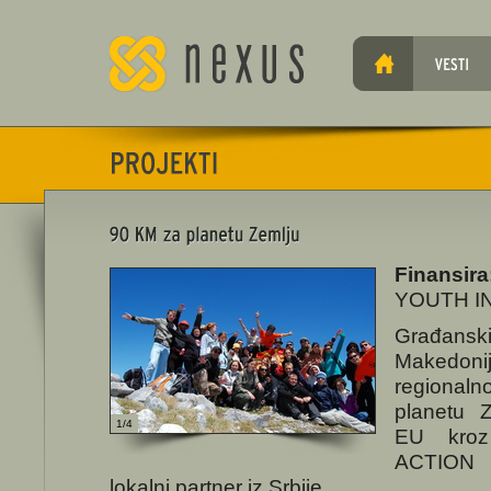
Finansira
YOUTH IN
Građanski
Makedonij
regiona
planetu Z
1/4
EU kro
ACTION 
lokalni partner iz Srbije.