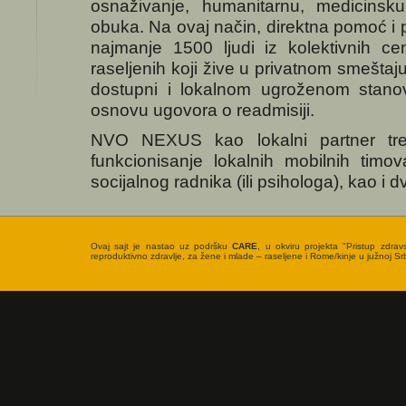
osnaživanje, humanitarnu, medicinsk
obuka. Na ovaj način, direktna pomoć i
najmanje 1500 ljudi iz kolektivnih ce
raseljenih koji žive u privatnom smeštaju
dostupni i lokalnom ugroženom stanov
osnovu ugovora o readmisiji.
NVO NEXUS kao lokalni partner tre
funkcionisanje lokalnih mobilnih timov
socijalnog radnika (ili psihologa), kao i 
Ovaj sajt je nastao uz podršku
CARE
, u okviru projekta "Pristup zdrav
reproduktivno zdravlje, za žene i mlade – raseljene i Rome/kinje u južnoj Srbi