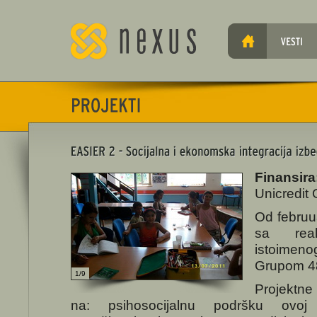
Finansira
Unicredit
Od februu
sa real
istoimeno
Grupom 48
1/9
Projektn
na: psihosocijalnu podršku ovoj 