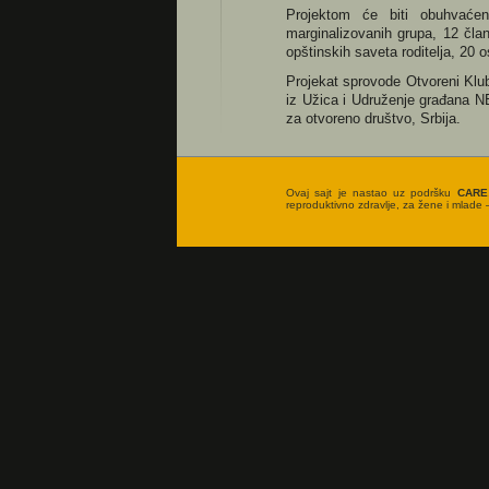
Projektom će biti obuhvaćen
marginalizovanih grupa, 12 čla
opštinskih saveta roditelja, 20 
Projekat sprovode Otvoreni Klu
iz Užica i Udruženje građana NE
za otvoreno društvo, Srbija.
Ovaj sajt je nastao uz podršku
CARE
reproduktivno zdravlje, za žene i mlade –