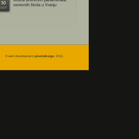
30
osnovnih škola u Vranju
SEP
© web development
pixelzdesign
, 2011.