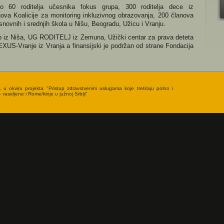
o 60 roditelja učesnika fokus grupa, 300 roditelja dece iz
nova Koalicije za monitoring inkluzivnog obrazovanja, 200 članova
osnovnih i srednjih škola u Nišu, Beogradu, Užicu i Vranju.
b iz Niša, UG RODITELJ iz Zemuna, Užički centar za prava deteta
XUS-Vranje iz Vranja a finansijski je podržan od strane Fondacija
, u okviru projekta "Pristup zdravstvenim uslugama koje tretiraju polno i
 raseljene i Rome/kinje u južnoj Srbiji"