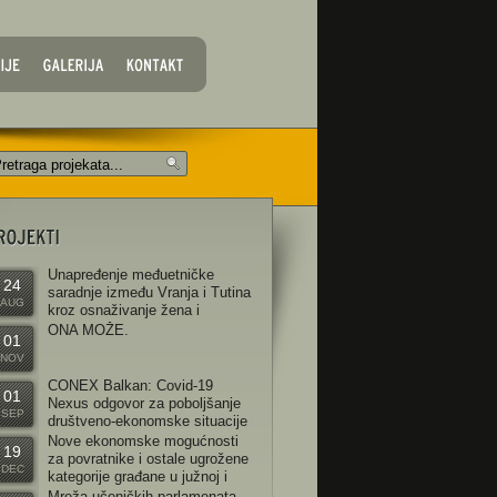
Unapređenje međuetničke
24
saradnje između Vranja i Tutina
AUG
kroz osnaživanje žena i
devojaka iz manjinskih grupa i
ONA MOŽE.
01
režavanje relevantnih aktera iz
NOV
kalnih zajednica.
CONEX Balkan: Covid-19
01
Nexus odgovor za poboljšanje
SEP
društveno-ekonomske situacije
marginalizovanih ljudi u
Nove ekonomske mogućnosti
19
emaljama zapadnog Balkana
za povratnike i ostale ugrožene
DEC
kategorije građane u južnoj i
istočnoj Srbiji
Mreža učeničkih parlamenata