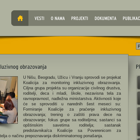
U Nišu, Beogradu, Užicu i Vranju sprovodi se projekat
Koalicija za monitoring inkluzivnog obrazovanja.
Ciljna grupa projekta su organizacije civilnog drustva,
roditelji, deca i mladi, škole, nezavisna tela za
um
ravnopravnost, nadležna ministarstva.
Aktivnosti koje
lo
će se sprovoditi u narednih šest meseci su:
Formiranje Koalicije za praćenje inkluzivnog
obrazovanja; trening o zaštiti prava dece na
obrazovanje; fokus grupe sa roditeljima; sastanci sa
opštinskim savetima roditelja; sastanak
z
predstavnika/ca Koalicije sa Poverenicom za
itelja o načinu prepoznavanja diskriminatornog ponašanja.