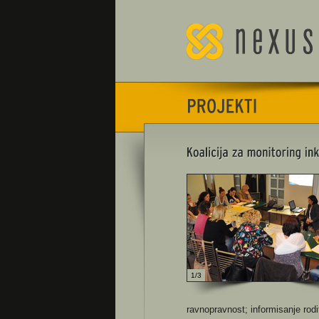
1/3
ravnopravnost; informisanje rod