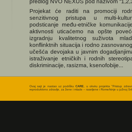
predlog NVO NEXUS pod nazivom “1,2,3
Projekat će raditi na promociji ro
senzitivnog pristupa u multi-kult
podsticanje među-etničke komunikacije
aktivnosti uticaćemo na opšte poveće
izgradnju kvalitetnog suživota mla
konflinktnih situacija i rodno zasnovanog
učešća devojaka u javnim dogadjanjima
istraživanje etničkih i rodnih stereot
diskriminacije, rasizma, ksenofobije...
Ovaj sajt je nastao uz podršku
CARE
, u okviru projekta "Pristup zdrav
reproduktivno zdravlje, za žene i mlade – raseljene i Rome/kinje u južnoj Srbi