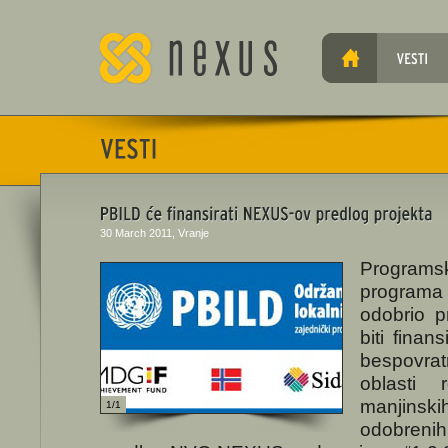
30 March 2011, Vranje
Programs
programa
odobrio p
biti fina
bespovrat
oblasti 
manjins
1/1
odobrenih