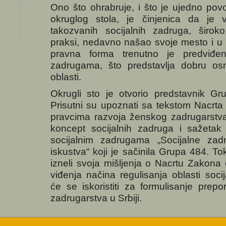
Ono što ohrabruje, i što je ujedno po
okruglog stola, je činjenica da je v
takozvanih socijalnih zadruga, širok
praksi, nedavno našao svoje mesto i u 
pravna forma trenutno je predviđ
zadrugama, što predstavlja dobru os
oblasti.
Okrugli sto je otvorio predstavnik G
Prisutni su upoznati sa tekstom Nacrt
pravcima razvoja ženskog zadrugarstva u
koncept socijalnih zadruga i sažeta
socijalnim zadrugama „Socijalne zad
iskustva“ koji je sačinila Grupa 484. To
izneli svoja mišljenja o Nacrtu Zakona
viđenja načina regulisanja oblasti socij
će se iskoristiti za formulisanje prep
zadrugarstva u Srbiji.