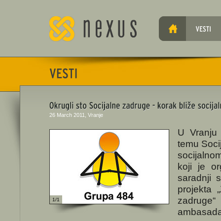
26 March 2011, Vranje
U Vranju 
temu Socij
socijalno
koji je 
saradnji
projekta 
zadruge“
1/1
ambasada 