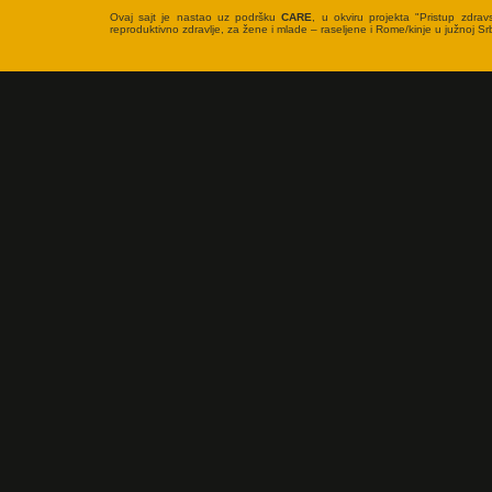
Ovaj sajt je nastao uz podršku
CARE
, u okviru projekta "Pristup zdrav
reproduktivno zdravlje, za žene i mlade – raseljene i Rome/kinje u južnoj Srbi